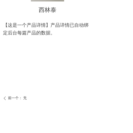
西林泰
【这是一个产品详情】产品详情已自动绑
定后台每篇产品的数据。
前一个：
无
ꄴ
后一个：
支立泰
ꄲ