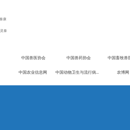
泰康
灵泰
中国兽医协会
中国兽药协会
中国畜牧兽
中国动物卫生与流行病学中心
中国农业信息网
农博网