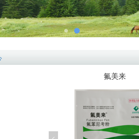
心
氟美来